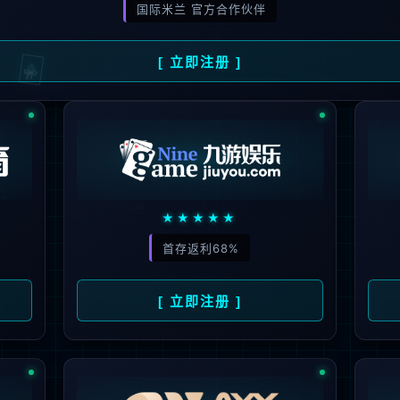
|
党的建设
|
多彩LEJING.COM
|
招投标信息
邮箱：
zzgyjt@163.com
标签
本网站支持IPV6